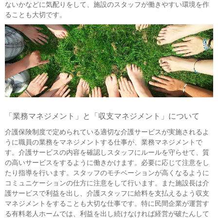
ないかなどに気配りをして、施設のスタッフが働きやすい環境を作
ることも大切です。
「業務マネジメント」と「収支マネジメント」について
介護保険制度で定められている適切な介護サービスが実施されるよ
うに職員の業務をマネジメントする仕事が、業務マネジメントで
す。介護サービスの内容を確認しスタッフにルールを守らせて、質
の高いサービスをするように働きかけます。必要に応じて注意をし
たり指導を行います。スタッフのモチベーションが高くなるように
コミュニケーションの仕方に注意をして行います。また施設長は介
護サービスで利益を出し、介護スタッフに給料を支払えるよう収支
マネジメントをすることも大切な仕事です。特に民間企業が運営す
る有料老人ホームでは、利益を出し続けなければ経営が破たんして