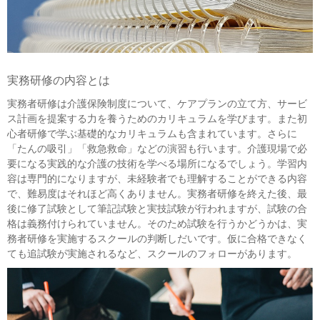
実務研修の内容とは
実務者研修は介護保険制度について、ケアプランの立て方、サービ
ス計画を提案する力を養うためのカリキュラムを学びます。また初
心者研修で学ぶ基礎的なカリキュラムも含まれています。さらに
「たんの吸引」「救急救命」などの演習も行います。介護現場で必
要になる実践的な介護の技術を学べる場所になるでしょう。学習内
容は専門的になりますが、未経験者でも理解することができる内容
で、難易度はそれほど高くありません。実務者研修を終えた後、最
後に修了試験として筆記試験と実技試験が行われますが、試験の合
格は義務付けられていません。そのため試験を行うかどうかは、実
務者研修を実施するスクールの判断しだいです。仮に合格できなく
ても追試験が実施されるなど、スクールのフォローがあります。